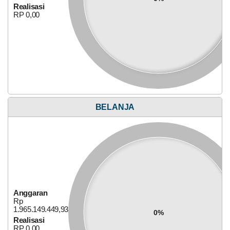
RP 0,00
Realisasi
RP 0,00
02
Mei
2025
756
Kali
OPTIMALISASI
JALAN
Bagi Hasil Pajak Dan Retribusi
USAHA
BELANJA
PRODUKSI
DUSUN
GRIS
DESA
LITO
KECAMATAN
MOYO
HULU
Anggaran
Rp
Anggaran
127.611.700,00
Rp
0%
1.965.149.449,93
Realisasi
0%
RP 0,00
Realisasi
RP 0,00