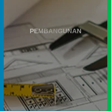
Anggaran
Rp
1.863.195.600,00
0%
Realisasi
RP 0,00
PEMBANGUNAN
Desa Smart
KMP
Belanja
05
Agustus
2026
17
Kali