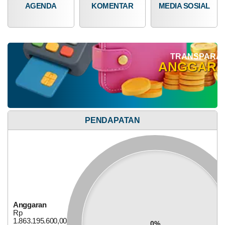
50.000.000,00
0%
AGENDA
KOMENTAR
MEDIA SOSIAL
Realisasi
RP 0,00
TRANSPARAN
ANGGAR
Dana Desa
PENDAPATAN
Anggaran
Rp
Anggaran
828.972.000,00
Rp
0%
1.863.195.600,00
Realisasi
0%