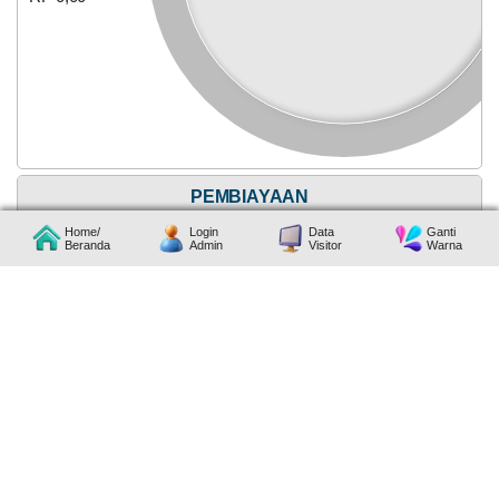
Alokasi Dana Desa
PEMBIAYAAN
Home/
Login
Data
Ganti
Beranda
Admin
Visitor
Warna
Anggaran
Rp
Anggaran
856.611.900,00
Rp
0%
101.983.849,93
Realisasi
0%
08
RP 0,00
Realisasi
April
RP 0,00
2025