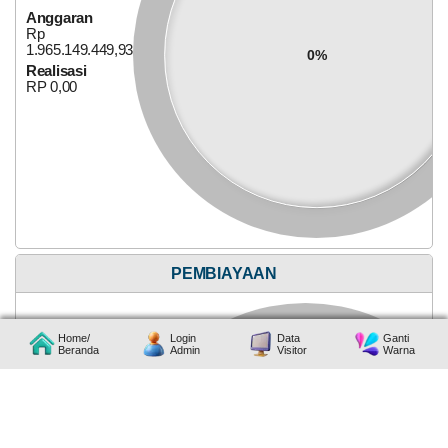
Anggaran
Anggaran
Rp
Rp
127.611.700,00
0%
1.965.149.449,93
0%
Realisasi
Realisasi
RP 0,00
RP 0,00
Alokasi Dana Desa
PEMBIAYAAN
Home/
Login
Data
Ganti
Beranda
Admin
Visitor
Warna
Anggaran