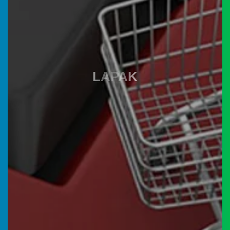
Anggaran
Rp
1.863.195.600,00
0%
Realisasi
RP 0,00
LAPAK
Desa Smart
KMP
Belanja
05
Agustus
2026