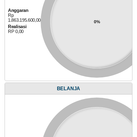
Anggaran
Anggaran
Rp
Rp
828.972.000,00
0%
1.863.195.600,00
0%
Realisasi
Realisasi
RP 0,00
RP 0,00
02
Mei
2025
757
Kali
OPTIMALISASI
JALAN
USAHA
Bagi Hasil Pajak Dan Retribusi
PRODUKSI
BELANJA
DUSUN
GRIS
DESA
LITO
KECAMATAN
MOYO
HULU