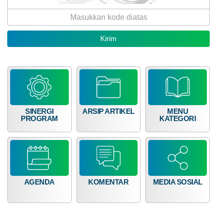
Anggaran
Rp
50.000.000,00
0%
DATA PETA
ARSIP ARTIKEL
Realisasi
RP 0,00
SINERGI
ARSIP ARTIKEL
MENU
PROGRAM
KATEGORI
Dana Desa
AGENDA
KOMENTAR
MEDIA SOSIAL