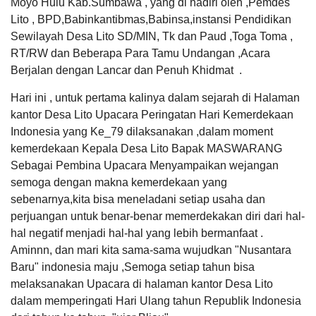
Moyo Hulu Kab.Sumbawa , yang di hadiri oleh ,Pemdes
Lito , BPD,Babinkantibmas,Babinsa,instansi Pendidikan
PEMERINTAH
SOTK
LAYANAN MANDIRI
PENGADUAN
Sewilayah Desa Lito SD/MIN, Tk dan Paud ,Toga Toma ,
RT/RW dan Beberapa Para Tamu Undangan ,Acara
Berjalan dengan Lancar dan Penuh Khidmat .
Hari ini , untuk pertama kalinya dalam sejarah di Halaman
Pembiayaan
kantor Desa Lito Upacara Peringatan Hari Kemerdekaan
Indonesia yang Ke_79 dilaksanakan ,dalam moment
kemerdekaan Kepala Desa Lito Bapak MASWARANG
Sebagai Pembina Upacara Menyampaikan wejangan
semoga dengan makna kemerdekaan yang
POPULASI
DAFTAR PEMILIH
STATUS IDM
SDGS DESA
WILAYAH
sebenarnya,kita bisa meneladani setiap usaha dan
perjuangan untuk benar-benar memerdekakan diri dari hal-
hal negatif menjadi hal-hal yang lebih bermanfaat .
Aminnn, dan mari kita sama-sama wujudkan "Nusantara
Anggaran
Baru" indonesia maju ,Semoga setiap tahun bisa
Rp
melaksanakan Upacara di halaman kantor Desa Lito
101.983.849,93
0%
Realisasi
dalam memperingati Hari Ulang tahun Republik Indonesia
RP 0,00