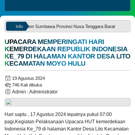
Belanja
Info
, Kabupaten Sumbawa Provinsi Nusa Tenggara Barat
UPACARA MEMPERINGATI HARI
KEMERDEKAAN REPUBLIK INDONESIA
05
Agustus
KE_79 DI HALAMAN KANTOR DESA LITO
2026
KECAMATAN MOYO HULU
25
Kali
19 Agustus 2024
MUSYAWARA
Anggaran
746 Kali dibuka
DESA
Rp
DALAM
Admin : Administrator
1.965.149.449,93
0%
RANGKA
Realisasi
PENYUSUNAN
RP 0,00
RKP
DESA
Hari saptu , 17 Agustus 2024 tepatnya pukul 07:00
TAHUN
pagi,Kegiatan Pelaksanaan Upacara HUT kemerdekaan
ANGGARAN
2027
Indonesia Ke_79 di halaman Kantor Desa Lito Kecamatan