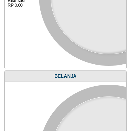
Realisasi
HULU
Bagi Hasil Pajak Dan Retribusi
RP 0,00
Anggaran
Rp
BELANJA
127.611.700,00
0%
Realisasi
RP 0,00