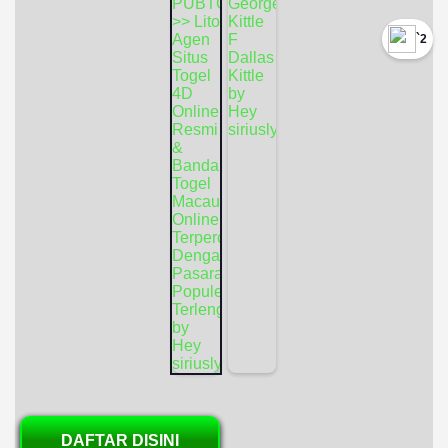
`2
DAFTAR DISINI