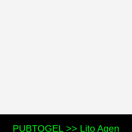
PUBTOGEL >> Lito Agen