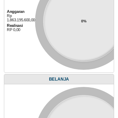
Anggaran
Anggaran
Rp
Rp
828.972.000,00
0%
1.863.195.600,00
0%
Realisasi
Realisasi
RP 0,00
RP 0,00
02
Mei
2025
761
Kali
OPTIMALISASI
JALAN
USAHA
Bagi Hasil Pajak Dan Retribusi
PRODUKSI
BELANJA
DUSUN
GRIS
DESA
LITO
KECAMATAN
MOYO
HULU