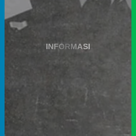
Anggaran
Rp
1.863.195.600,00
0%
Realisasi
RP 0,00
INFORMASI
Desa Smart
KMP
Belanja
05
Agustus
2026