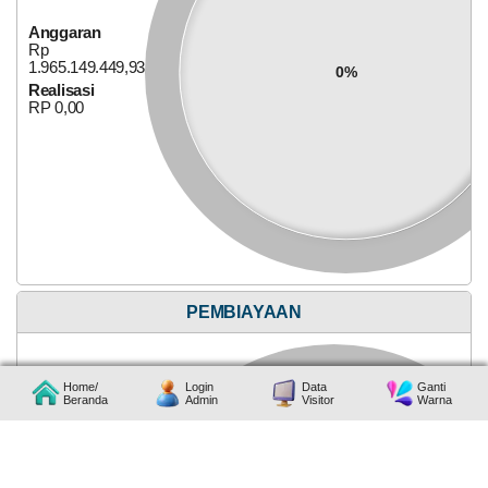
Anggaran
Anggaran
Rp
Rp
127.611.700,00
0%
1.965.149.449,93
0%
Realisasi
Realisasi
RP 0,00
RP 0,00
Alokasi Dana Desa
PEMBIAYAAN
Home/
Login
Data
Ganti
Beranda
Admin
Visitor
Warna