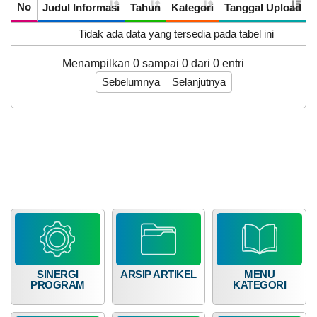
No
Judul Informasi
Tahun
Kategori
Tanggal Upload
Anggaran
Rp
Tidak ada data yang tersedia pada tabel ini
101.983.849,93
0%
Realisasi
Menampilkan 0 sampai 0 dari 0 entri
RP 0,00
KEHADIRAN
INFORMASI
PRODUK HUKUM
DATA
Sebelumnya
Selanjutnya
PUBLIK
PEMBANGUNAN
APBDes 2025 Pendapatan
23
Juni
LAPAK DESA
GALERI FOTO
INVENTARIS
DATA STUNTING
Lain-Lain Pendapatan Asli Desa
2026
139
Kali
SINERGI
ARSIP ARTIKEL
MENU
PENERIMAAN
PROGRAM
KATEGORI
MAHASISWA
UNIVERSITAS
SAMAWA