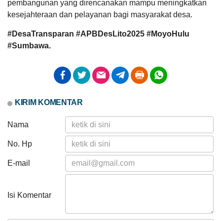
JALAN
pembangunan yang direncanakan mampu meningkatkan
USAHA
kesejahteraan dan pelayanan bagi masyarakat desa.
PRODUKSI
DUSUN
#DesaTransparan #APBDesLito2025 #MoyoHulu
GRIS
DESA
#Sumbawa.
LITO
KECAMATAN
MOYO
HULU
KIRIM KOMENTAR
Nama
No. Hp
Bagi Hasil Pajak Dan Retribusi
E-mail
Isi Komentar