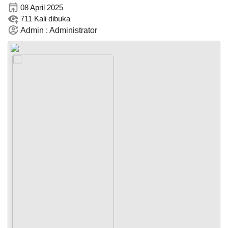
2026
08 April 2025
711 Kali dibuka
25
Kali
Admin : Administrator
MUSYAWARA
DESA
DALAM
Anggaran
RANGKA
Rp
1.965.149.449,93
PENYUSUNAN
RKP
Realisasi
DESA
RP 0,00
TAHUN
ANGGARAN
2027
PEMERINTAH
SOTK
LAYANAN MANDIRI
PENGADUAN