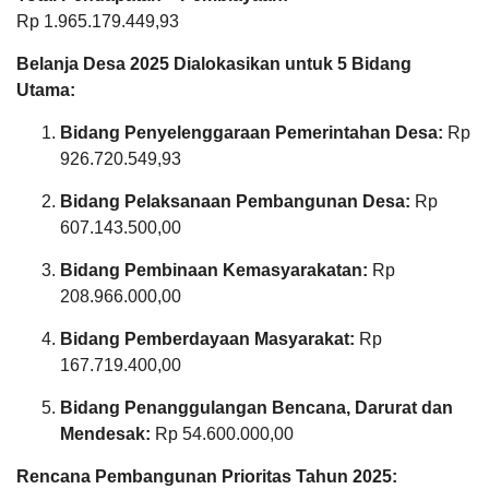
Rp 1.965.179.449,93
Belanja Desa 2025 Dialokasikan untuk 5 Bidang
Utama:
Bidang Penyelenggaraan Pemerintahan Desa:
Rp
926.720.549,93
Anggaran
Rp
50.000.000,00
Bidang Pelaksanaan Pembangunan Desa:
Rp
0
Realisasi
607.143.500,00
RP 0,00
DATA PETA
ARSIP ARTIKEL
Bidang Pembinaan Kemasyarakatan:
Rp
208.966.000,00
Bidang Pemberdayaan Masyarakat:
Rp
167.719.400,00
Bidang Penanggulangan Bencana, Darurat dan
Mendesak:
Rp 54.600.000,00
Rencana Pembangunan Prioritas Tahun 2025: