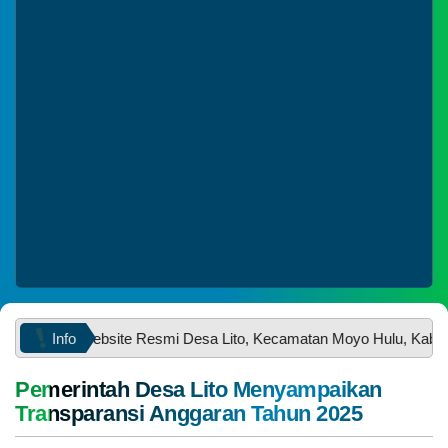
Desa Smart
KMP
Belanja
Info
g di Website Resmi Desa Lito, Kecamatan Moyo Hulu, Kabupaten S
Pemerintah Desa Lito Menyampaikan
Transparansi Anggaran Tahun 2025
05
Agustus