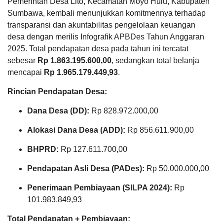
Pemerintah Desa Lito, Kecamatan Moyo Hulu, Kabupaten
Sumbawa, kembali menunjukkan komitmennya terhadap
transparansi dan akuntabilitas pengelolaan keuangan
desa dengan merilis Infografik APBDes Tahun Anggaran
KEHADIRAN
INFORMASI
PRODUK HUKUM
DATA
2025. Total pendapatan desa pada tahun ini tercatat
PUBLIK
PEMBANGUNAN
sebesar
Rp 1.863.195.600,00
, sedangkan total belanja
mencapai
Rp 1.965.179.449,93
.
23
Rincian Pendapatan Desa:
Juni
2026
Dana Desa (DD):
Rp 828.972.000,00
139
Kali
Alokasi Dana Desa (ADD):
Rp 856.611.900,00
APBDes 2025 Pendapatan
PENERIMAAN
MAHASISWA
Lain-Lain Pendapatan Asli Desa
BHPRD:
Rp 127.611.700,00
UNIVERSITAS
SAMAWA
Pendapatan Asli Desa (PADes):
Rp 50.000.000,00
DI
DESA
Penerimaan Pembiayaan (SILPA 2024):
Rp
LITO
LAPAK DESA
GALERI FOTO
INVENTARIS
DATA STUNTING
101.983.849,93
Total Pendapatan + Pembiayaan: