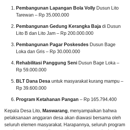
Pembangunan Lapangan Bola Volly
Dusun Lito
Tarewan – Rp 35.000.000
Dana Desa
Pembangunan Gedung Kerangka Baja
di Dusun
Lito B dan Lito Jam – Rp 200.000.000
Pembangunan Pagar Poskesdes
Dusun Bage
Loka dan Gris – Rp 30.000.000
Rehabilitasi Panggung Seni
Dusun Bage Loka –
Rp 59.000.000
BLT Dana Desa
untuk masyarakat kurang mampu –
Rp 39.600.000
02
Mei
Program Ketahanan Pangan
– Rp 165.794.400
2025
Anggaran
Kepala Desa Lito,
Maswarang
, menyampaikan bahwa
Rp
761
pelaksanaan anggaran desa akan diawasi bersama oleh
828.972.000,00
Kali
Realisasi
seluruh elemen masyarakat. Harapannya, seluruh program
OPTIMALISASI
RP 0,00