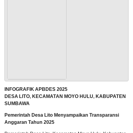
Pembiayaan
POPULASI
DAFTAR PEMILIH
STATUS IDM
SDGS DESA
WILAYAH
INFOGRAFIK APBDES 2025
DESA LITO, KECAMATAN MOYO HULU, KABUPATEN
Anggaran
SUMBAWA
Rp
101.983.849,93
Pemerintah Desa Lito Menyampaikan Transparansi
Realisasi
RP 0,00
Anggaran Tahun 2025