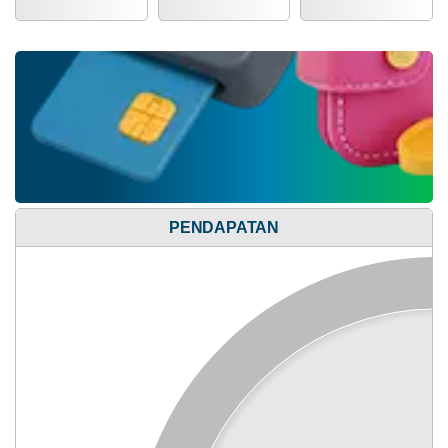
Alokasi Dana Desa
08
April
2025
710
Kali
Pemerintah
Desa
PENDAPATAN
Lito
Menyampaikan
Transparansi
Anggaran
Tahun
2025
Anggaran
Rp
856.611.900,00
Realisasi