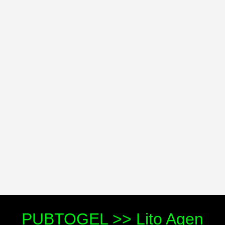
PUBTOGEL >> Lito Agen