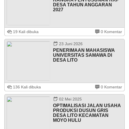
Kali
DESA TAHUN ANGGARAN
PENERIMAAN
2027
APBDes 2025 Pendapatan
MAHASISWA
UNIVERSITAS
Lain-Lain Pendapatan Asli Desa
SAMAWA
DI
Musyawara Desa (Musdes) Tentang Rencana Kerja
DESA
19 Kali dibuka
0 Komentar
Pembangunan Desa (RKPDes) Tahun Anggaran 2027,
LITO
Desa Lito Kecamatan Moy Hulu Kabupaten Sumbawa,
Bertempat ...
23 Juni 2026
PENERIMAAN MAHASISWA
LAPAK DESA
GALERI FOTO
INVENTARIS
DATA STUNTING
UNIVERSITAS SAMAWA DI
DESA LITO
Pemerintah Desa Lito Sambut Mahasiswa Universitas
136 Kali dibuka
0 Komentar
Samawa Bersama Dosen Pembimbing Lapangan Bapak
Roli Febrianto S.H di Aula Kantor Kepala Desa Lito
disambut langsung oleh Kepala Desa ...
02 Mei 2025
OPTIMALISASI JALAN USAHA
PRODUKSI DUSUN GRIS
Anggaran
DESA LITO KECAMATAN
Rp
MOYO HULU
50.000.000,00
Realisasi