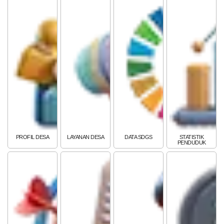
PEMERINTAH
SOTK
LAYANAN MANDIRI
PENGADUAN
Pembiayaan
PROFIL DESA
LAYANAN DESA
DATA SDGS
STATISTIK
PENDUDUK
POPULASI
DAFTAR PEMILIH
STATUS IDM
SDGS DESA
WILAYAH