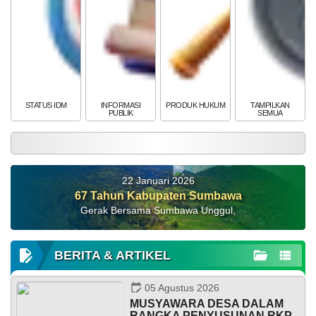
Anggaran
Rp
101.983.849,93
Realisasi
RP 0,00
STATUS IDM
INFORMASI
PRODUK HUKUM
TAMPILKAN
PUBLIK
SEMUA
22 Januari 2026
67 Tahun Kabupaten Sumbawa
Gerak Bersama Sumbawa Unggul,
KEHADIRAN
INFORMASI
PRODUK HUKUM
DATA
PUBLIK
PEMBANGUNAN
BERITA & ARTIKEL
23
Juni
2026
05 Agustus 2026
MUSYAWARA DESA DALAM
136
RANGKA PENYUSUNAN RKP