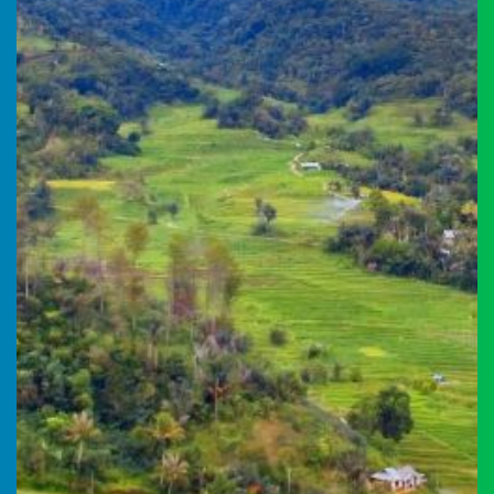
Realisasi
RP 0,00
Desa Smart
KMP
Belanja