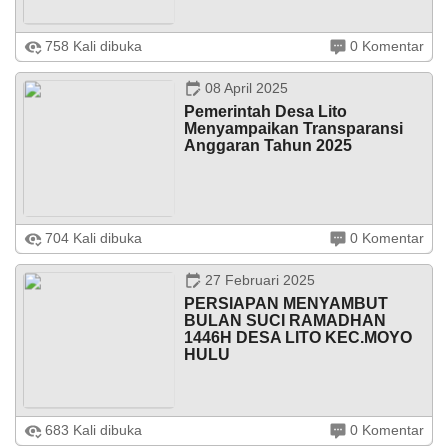
RP 0,00
Dalam rangka mewujudkan peningkatan Sumber Daya
758 Kali dibuka
0 Komentar
DATA PETA
ARSIP ARTIKEL
Alam (SDA) di bidang pertanian dan perkebunan di
kabupaten sumbawa Kepala Desa Lito Bapak
MASWARANG menjelaskan perlu adanya salah ...
08 April 2025
Pemerintah Desa Lito
Menyampaikan Transparansi
Anggaran Tahun 2025
INFOGRAFIK APBDES 2025DESA LITO, KECAMATAN
704 Kali dibuka
0 Komentar
MOYO HULU, KABUPATEN SUMBAWA Pemerintah
Desa Lito Menyampaikan Transparansi Anggaran Tahun
2025 Pemerintah Desa Lito, Kecamatan Moyo Hulu, ...
27 Februari 2025
PERSIAPAN MENYAMBUT
BULAN SUCI RAMADHAN
1446H DESA LITO KEC.MOYO
Dana Desa
HULU
Dalam persiapan menyambut bulan suci ramadhan
683 Kali dibuka
0 Komentar
1446H, Bapak Kepala Desa Llito Mengundang Hukum