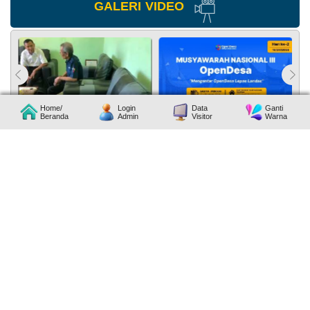
GALERI
VIDEO
Home/
Login
Data
Ganti
Beranda
Admin
Visitor
Warna
APBDes 2025 Pembelanjaan
Bidang Penyelenggaran Pemerintahan Desa
TOTAL :
1891
ORANG