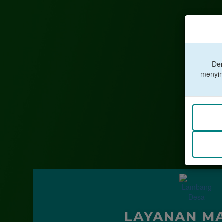
Den
menyim
LAYANAN MA