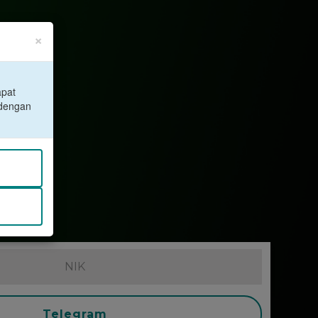
×
apat
 dengan
Telegram