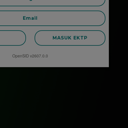
Email
K
MASUK EKTP
OpenSID v2607.0.0