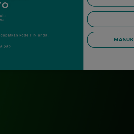
TO
ulu
awa
ndapatkan kode PIN anda.
MASU
16.252